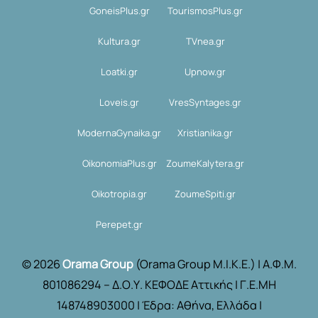
GoneisPlus.gr
TourismosPlus.gr
Kultura.gr
TVnea.gr
Loatki.gr
Upnow.gr
Loveis.gr
VresSyntages.gr
ModernaGynaika.gr
Xristianika.gr
OikonomiaPlus.gr
ZoumeKalytera.gr
Oikotropia.gr
ZoumeSpiti.gr
Perepet.gr
© 2026
Orama Group
(Orama Group Μ.Ι.Κ.Ε.) | Α.Φ.Μ.
801086294 – Δ.Ο.Υ. ΚΕΦΟΔΕ Αττικής | Γ.Ε.ΜΗ
148748903000 | Έδρα: Αθήνα, Ελλάδα |