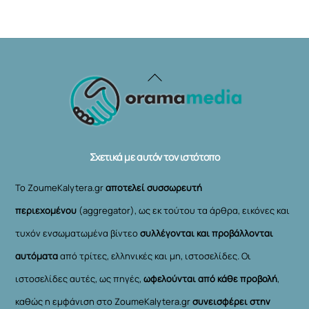
Back
To
Top
Σχετικά με αυτόν τον ιστότοπο
Το ZoumeKalytera.gr
αποτελεί συσσωρευτή
περιεχομένου
(aggregator), ως εκ τούτου τα άρθρα, εικόνες και
τυχόν ενσωματωμένα βίντεο
συλλέγονται και προβάλλονται
αυτόματα
από τρίτες, ελληνικές και μη, ιστοσελίδες. Οι
ιστοσελίδες αυτές, ως πηγές,
ωφελούνται από κάθε προβολή
,
καθώς η εμφάνιση στο ZoumeKalytera.gr
συνεισφέρει στην