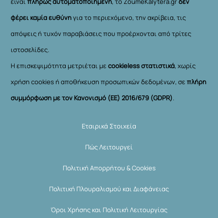
είναι
πλήρως αυτοματοποιημένη
, το ZoumeKalytera.gr
δεν
φέρει καμία ευθύνη
για το περιεχόμενο, την ακρίβεια, τις
απόψεις ή τυχόν παραβιάσεις που προέρχονται από τρίτες
ιστοσελίδες.
Η επισκεψιμότητα μετριέται με
cookieless στατιστικά
, χωρίς
χρήση cookies ή αποθήκευση προσωπικών δεδομένων, σε
πλήρη
συμμόρφωση με τον Κανονισμό (ΕΕ) 2016/679 (GDPR)
.
Εταιρικά Στοιχεία
Πώς Λειτουργεί
Πολιτική Απορρήτου & Cookies
Πολιτική Πλουραλισμού και Διαφάνειας
Όροι Χρήσης και Πολιτική Λειτουργίας