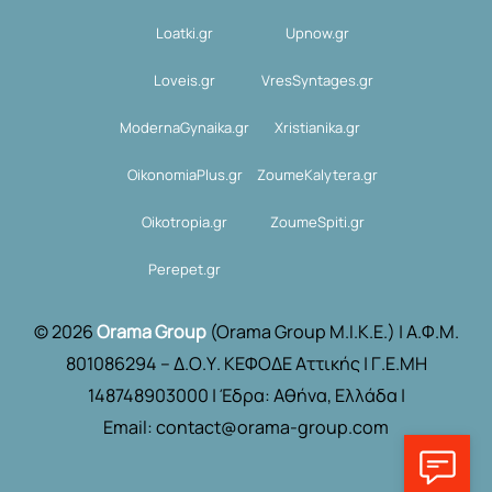
Loatki.gr
Upnow.gr
Loveis.gr
VresSyntages.gr
ModernaGynaika.gr
Xristianika.gr
OikonomiaPlus.gr
ZoumeKalytera.gr
Oikotropia.gr
ZoumeSpiti.gr
Perepet.gr
© 2026
Orama Group
(Orama Group Μ.Ι.Κ.Ε.) | Α.Φ.Μ.
801086294 – Δ.Ο.Υ. ΚΕΦΟΔΕ Αττικής | Γ.Ε.ΜΗ
148748903000 | Έδρα: Αθήνα, Ελλάδα |
Email: contact@orama-group.com