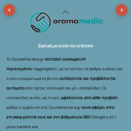
‹
›
Back
To
Top
Σχετικά με αυτόν τον ιστότοπο
Το ZoumeKalytera.gr
αποτελεί συσσωρευτή
περιεχομένου
(aggregator), ως εκ τούτου τα άρθρα, εικόνες και
τυχόν ενσωματωμένα βίντεο
συλλέγονται και προβάλλονται
αυτόματα
από τρίτες, ελληνικές και μη, ιστοσελίδες. Οι
ιστοσελίδες αυτές, ως πηγές,
ωφελούνται από κάθε προβολή
,
καθώς η εμφάνιση στο ZoumeKalytera.gr
συνεισφέρει στην
επισκεψιμότητά τους και στη βαθμολογία SEO
(Google κ.λπ.)
μέσω backlink κοκ.