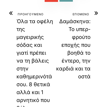
«
»
ΠΡΟΗΓΟΥΜΕΝΟ
ΕΠΟΜΕΝΟ
Όλα τα οφέλη
Δαμάσκηνα:
της
Το υπερ-
μαγειρικής
φρούτο
σόδας και
εποχής που
γιατί πρέπει
βοηθά το
να τη βάλεις
έντερο, την
στην
καρδιά και τα
καθημερινότά
οστά
σου. 8 θετικά
αλλά και 1
αρνητικό που