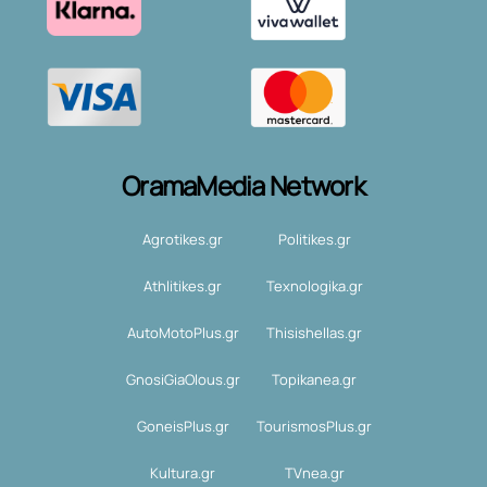
OramaMedia Network
Agrotikes.gr
Politikes.gr
Athlitikes.gr
Texnologika.gr
AutoMotoPlus.gr
Thisishellas.gr
GnosiGiaOlous.gr
Topikanea.gr
GoneisPlus.gr
TourismosPlus.gr
Kultura.gr
TVnea.gr