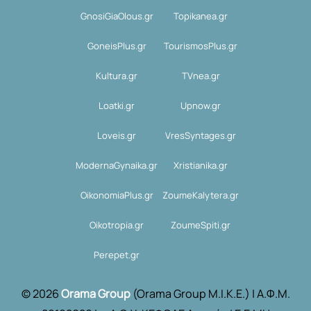
GnosiGiaOlous.gr
Topikanea.gr
GoneisPlus.gr
TourismosPlus.gr
Kultura.gr
TVnea.gr
Loatki.gr
Upnow.gr
Loveis.gr
VresSyntages.gr
ModernaGynaika.gr
Xristianika.gr
OikonomiaPlus.gr
ZoumeKalytera.gr
Oikotropia.gr
ZoumeSpiti.gr
Perepet.gr
© 2026
Orama Group
(Orama Group Μ.Ι.Κ.Ε.) | Α.Φ.Μ.