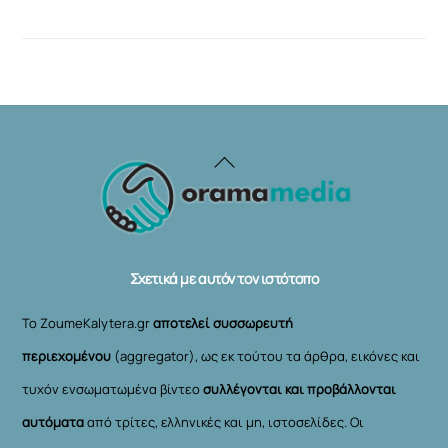
Back
To
Top
Σχετικά με αυτόν τον ιστότοπο
Το ZoumeKalytera.gr
αποτελεί συσσωρευτή
περιεχομένου
(aggregator), ως εκ τούτου τα άρθρα, εικόνες και
τυχόν ενσωματωμένα βίντεο
συλλέγονται και προβάλλονται
αυτόματα
από τρίτες, ελληνικές και μη, ιστοσελίδες. Οι