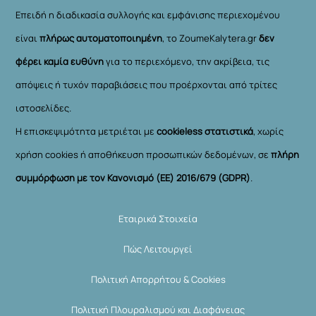
Επειδή η διαδικασία συλλογής και εμφάνισης περιεχομένου
είναι
πλήρως αυτοματοποιημένη
, το ZoumeKalytera.gr
δεν
φέρει καμία ευθύνη
για το περιεχόμενο, την ακρίβεια, τις
απόψεις ή τυχόν παραβιάσεις που προέρχονται από τρίτες
ιστοσελίδες.
Η επισκεψιμότητα μετριέται με
cookieless στατιστικά
, χωρίς
χρήση cookies ή αποθήκευση προσωπικών δεδομένων, σε
πλήρη
συμμόρφωση με τον Κανονισμό (ΕΕ) 2016/679 (GDPR)
.
Εταιρικά Στοιχεία
Πώς Λειτουργεί
Πολιτική Απορρήτου & Cookies
Πολιτική Πλουραλισμού και Διαφάνειας