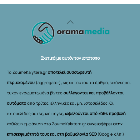
Back
To
Top
Σχετικά με αυτόν τον ιστότοπο
Το ZoumeKalytera.gr
αποτελεί συσσωρευτή
περιεχομένου
(aggregator), ως εκ τούτου τα άρθρα, εικόνες και
τυχόν ενσωματωμένα βίντεο
συλλέγονται και προβάλλονται
αυτόματα
από τρίτες, ελληνικές και μη, ιστοσελίδες. Οι
ιστοσελίδες αυτές, ως πηγές,
ωφελούνται από κάθε προβολή
,
καθώς η εμφάνιση στο ZoumeKalytera.gr
συνεισφέρει στην
επισκεψιμότητά τους και στη βαθμολογία SEO
(Google κ.λπ.)