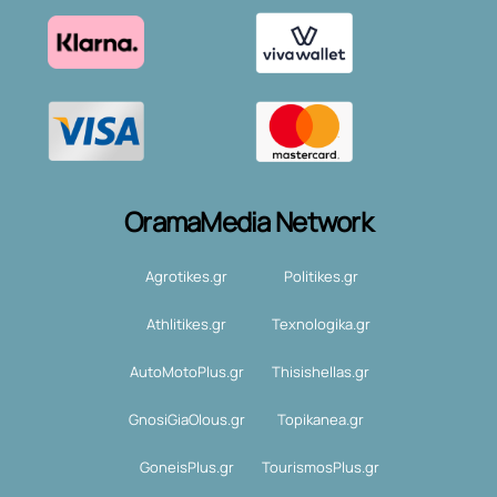
OramaMedia Network
Agrotikes.gr
Politikes.gr
Athlitikes.gr
Texnologika.gr
AutoMotoPlus.gr
Thisishellas.gr
GnosiGiaOlous.gr
Topikanea.gr
GoneisPlus.gr
TourismosPlus.gr