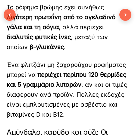
Το ρόφημα βρώμης έχει συνήθως
‹
›
λιγότερη πρωτεΐνη από το αγελαδινό
γάλα και τη σόγια,
αλλά περιέχει
διαλυτές φυτικές ίνες
, μεταξύ των
οποίων
β-γλυκάνες
.
Ένα φλιτζάνι μη ζαχαρούχου ροφήματος
μπορεί να
περιέχει περίπου 120 θερμίδες
και 5 γραμμάρια λιπαρών
, αν και οι τιμές
διαφέρουν ανά προϊόν. Πολλές εκδοχές
είναι εμπλουτισμένες με ασβέστιο και
βιταμίνες D και Β12.
Αμύγδαλο, καρύδα και ρύζι: Οι