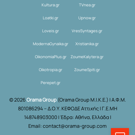
Kultura.gr
TVnea.gr
Loatki.gr
Upnow.gr
Loveis.gr
VresSyntages.gr
ModernaGynaika.gr
Xristianika.gr
OikonomiaPlus.gr
ZoumeKalytera.gr
Oikotropia.gr
ZoumeSpiti.gr
Perepet.gr
© 2026
Orama Group
(Orama Group Μ.Ι.Κ.Ε.) | Α.Φ.Μ.
801086294 – Δ.Ο.Υ. ΚΕΦΟΔΕ Αττικής | Γ.Ε.ΜΗ
148748903000 | Έδρα: Αθήνα, Ελλάδα |
Email: contact@orama-group.com