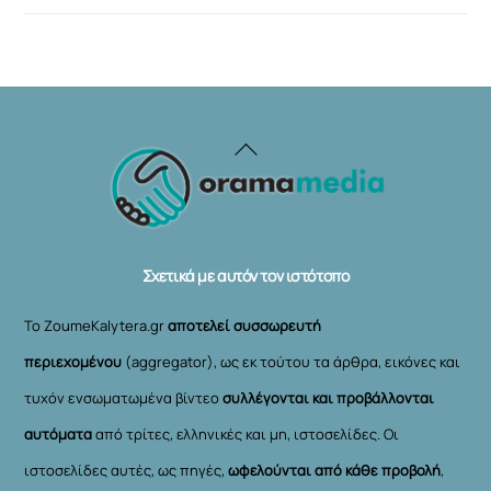
Back
To
Top
Σχετικά με αυτόν τον ιστότοπο
Το ZoumeKalytera.gr
αποτελεί συσσωρευτή
περιεχομένου
(aggregator), ως εκ τούτου τα άρθρα, εικόνες και
τυχόν ενσωματωμένα βίντεο
συλλέγονται και προβάλλονται
αυτόματα
από τρίτες, ελληνικές και μη, ιστοσελίδες. Οι
ιστοσελίδες αυτές, ως πηγές,
ωφελούνται από κάθε προβολή
,