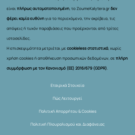
είναι
πλήρως αυτοματοποιημένη
, το ZoumeKalytera.gr
δεν
φέρει καμία ευθύνη
για το περιεχόμενο, την ακρίβεια, τις
απόψεις ή τυχόν παραβιάσεις που προέρχονται από τρίτες
ιστοσελίδες.
Η επισκεψιμότητα μετριέται με
cookieless στατιστικά
, χωρίς
χρήση cookies ή αποθήκευση προσωπικών δεδομένων, σε
πλήρη
συμμόρφωση με τον Κανονισμό (ΕΕ) 2016/679 (GDPR)
.
Εταιρικά Στοιχεία
Πώς Λειτουργεί
Πολιτική Απορρήτου & Cookies
Πολιτική Πλουραλισμού και Διαφάνειας