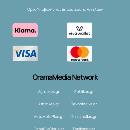
Όροι Υποβολής και Δημοσίευσης Αγγελιών
OramaMedia Network
Agrotikes.gr
Politikes.gr
Athlitikes.gr
Texnologika.gr
AutoMotoPlus.gr
Thisishellas.gr
GnosiGiaOlous.gr
Topikanea.gr