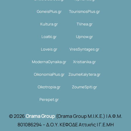
GoneisPlus.gr
TourismosPlus.gr
Kultura.gr
TVnea.gr
Loatki.gr
Upnow.gr
Loveis.gr
VresSyntages.gr
ModernaGynaika.gr
Xristianika.gr
OikonomiaPlus.gr
ZoumeKalytera.gr
Oikotropia.gr
ZoumeSpiti.gr
Perepet.gr
© 2026
Orama Group
(Orama Group Μ.Ι.Κ.Ε.) | Α.Φ.Μ.
801086294 – Δ.Ο.Υ. ΚΕΦΟΔΕ Αττικής | Γ.Ε.ΜΗ