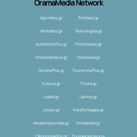
OramaMedia Network
Agrotikes.gr
Politikes.gr
Athlitikes.gr
Texnologika.gr
AutoMotoPlus.gr
Thisishellas.gr
GnosiGiaOlous.gr
Topikanea.gr
GoneisPlus.gr
TourismosPlus.gr
Kultura.gr
TVnea.gr
Loatki.gr
Upnow.gr
Loveis.gr
VresSyntages.gr
ModernaGynaika.gr
Xristianika.gr
OikonomiaPlus.gr
ZoumeKalytera.gr