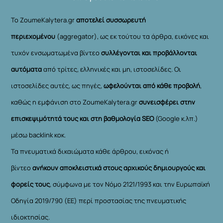
Το ZoumeKalytera.gr
αποτελεί συσσωρευτή
περιεχομένου
(aggregator), ως εκ τούτου τα άρθρα, εικόνες και
τυχόν ενσωματωμένα βίντεο
συλλέγονται και προβάλλονται
αυτόματα
από τρίτες, ελληνικές και μη, ιστοσελίδες. Οι
ιστοσελίδες αυτές, ως πηγές,
ωφελούνται από κάθε προβολή
,
καθώς η εμφάνιση στο ZoumeKalytera.gr
συνεισφέρει στην
επισκεψιμότητά τους και στη βαθμολογία SEO
(Google κ.λπ.)
μέσω backlink κοκ.
Τα πνευματικά δικαιώματα κάθε άρθρου, εικόνας ή
βίντεο
ανήκουν αποκλειστικά στους αρχικούς δημιουργούς και
φορείς τους
, σύμφωνα με τον Νόμο 2121/1993 και την Ευρωπαϊκή
Οδηγία 2019/790 (ΕΕ) περί προστασίας της πνευματικής
ιδιοκτησίας.