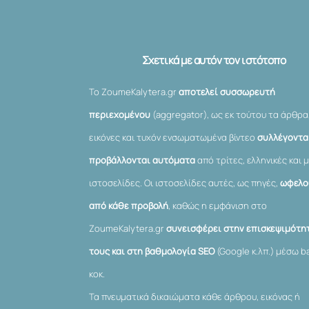
Σχετικά με αυτόν τον ιστότοπο
Το ZoumeKalytera.gr
αποτελεί συσσωρευτή
περιεχομένου
(aggregator), ως εκ τούτου τα άρθρα
εικόνες και τυχόν ενσωματωμένα βίντεο
συλλέγονται
προβάλλονται αυτόματα
από τρίτες, ελληνικές και μ
ιστοσελίδες. Οι ιστοσελίδες αυτές, ως πηγές,
ωφελο
από κάθε προβολή
, καθώς η εμφάνιση στο
ZoumeKalytera.gr
συνεισφέρει στην επισκεψιμότη
τους και στη βαθμολογία SEO
(Google κ.λπ.) μέσω ba
κοκ.
Τα πνευματικά δικαιώματα κάθε άρθρου, εικόνας ή