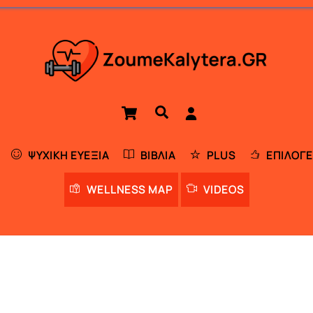
Cart
Αναζήτηση
ΨΥΧΙΚΉ ΕΥΕΞΊΑ
ΒΙΒΛΊΑ
PLUS
ΕΠΙΛΟΓΈ
WELLNESS MAP
VIDEOS