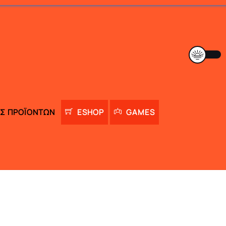
Σ ΠΡΟΪΌΝΤΩΝ
ESHOP
GAMES