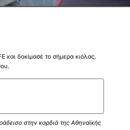
FE και δοκίμασέ το σήμερα κιόλας.
σου.
ράδεισο στην καρδιά της Αθηναϊκής