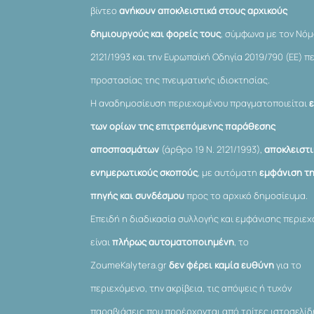
βίντεο
ανήκουν αποκλειστικά στους αρχικούς
δημιουργούς και φορείς τους
, σύμφωνα με τον Νό
2121/1993 και την Ευρωπαϊκή Οδηγία 2019/790 (ΕΕ) π
προστασίας της πνευματικής ιδιοκτησίας.
Η αναδημοσίευση περιεχομένου πραγματοποιείται
των ορίων της επιτρεπόμενης παράθεσης
αποσπασμάτων
(άρθρο 19 Ν. 2121/1993),
αποκλειστι
ενημερωτικούς σκοπούς
, με αυτόματη
εμφάνιση τ
πηγής και συνδέσμου
προς το αρχικό δημοσίευμα.
Επειδή η διαδικασία συλλογής και εμφάνισης περιε
είναι
πλήρως αυτοματοποιημένη
, το
ZoumeKalytera.gr
δεν φέρει καμία ευθύνη
για το
περιεχόμενο, την ακρίβεια, τις απόψεις ή τυχόν
παραβιάσεις που προέρχονται από τρίτες ιστοσελίδ