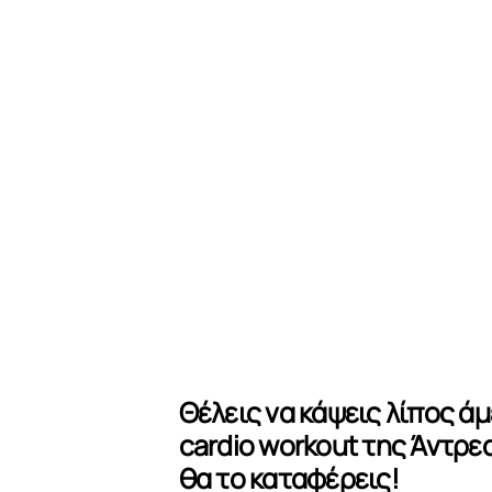
Θέλεις να κάψεις λίπος άμ
cardio workout της Άντρ
θα το καταφέρεις!