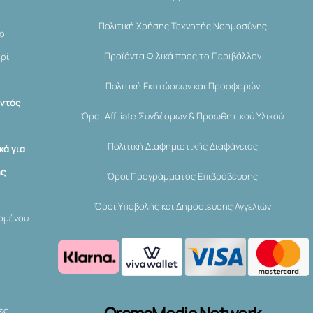
Πολιτική Χρήσης Τεχνητής Νοημοσύνης
μο
Προϊόντα Φιλικά προς το Περιβάλλον
ερί
Πολιτική Εκπτώσεων και Προσφορών
εντός
Όροι Affiliate Συνδέσμων & Προωθητικού Υλικού
Πολιτική Διαφημιστικής Διαφάνειας
κά για
ης
Όροι Προγράμματος Επιβράβευσης
Όροι Υποβολής και Δημοσίευσης Αγγελιών
χομένου
ες.