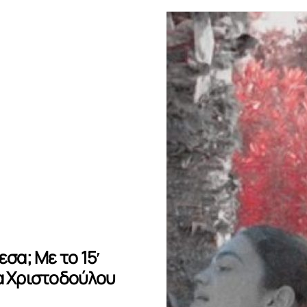
εσα; Με το 15′
εα Χριστοδούλου