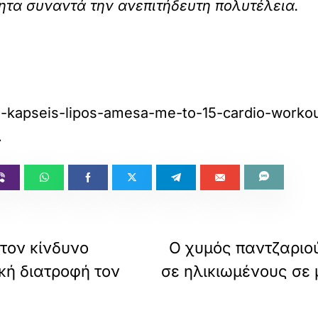
τητα συναντά την ανεπιτήδευτη πολυτέλεια.
-na-kapseis-lipos-amesa-me-to-15-cardio-workou
.
τον κίνδυνο
Ο χυμός παντζαριού
κή διατροφή τον
σε ηλικιωμένους σε μ