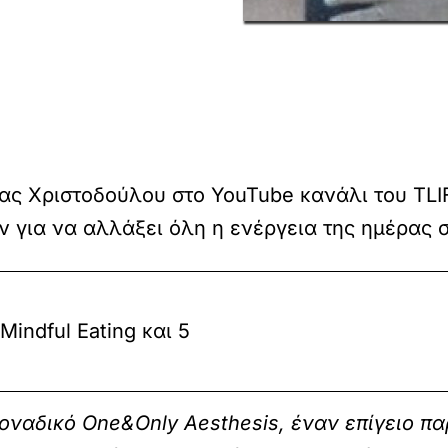
εας Χριστοδούλου στο YouTube κανάλι του TLI
ύν για να αλλάξει όλη η ενέργεια της ημέρας 
indful Eating και 5
οναδικό One&Only Aesthesis, έναν επίγειο πα